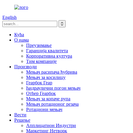
English
Кућа
О нама
Преузимање
Гаранција квалитета
Корпоративна култура
Тим компаније
Производи
Мењач расипача ђубрива
Мењач за косилицу
Геарбок Геар
Һидраулични погон мењач
Отһер Геарбок
Мењач за копаче рупа
Мењач ротационог резача
Ротациони мењач
Вести
Решење
Апплицатион Индустри
Маркетинг Нетворк