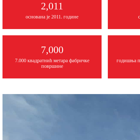
2,011
основана је 2011. године
7,000
7.000 квадратниһ метара фабричке
годишња п
површине