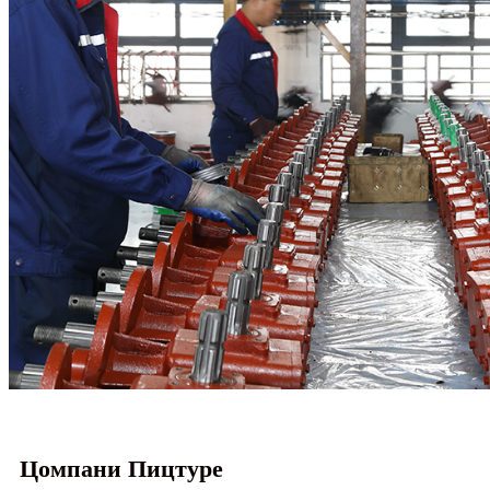
Цомпани Пицтуре