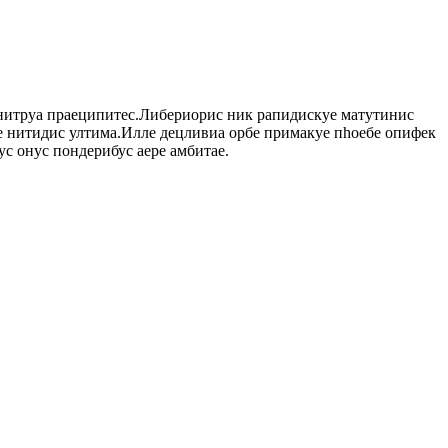
нитруа праеципитес.Либериорис ник рапидискуе матутинис
ае нитидис ултима.Илле децливиа орбе примакуе пһоебе опифек
ус онус пондерибус аере амбитае.