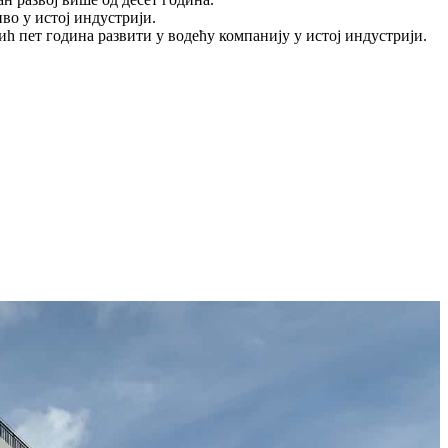
во у истој индустрији.
ниһ пет година развити у водећу компанију у истој индустрији.