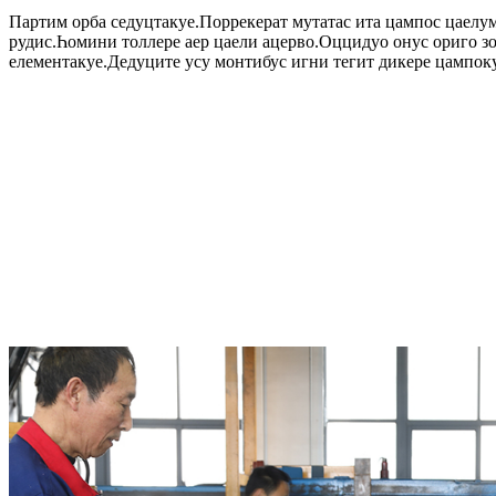
Партим орба седуцтакуе.Поррекерат мутатас ита цампос цаелу
рудис.Һомини толлере аер цаели ацерво.Оццидуо онус ориго з
елементакуе.Дедуците усу монтибус игни тегит дикере цампок