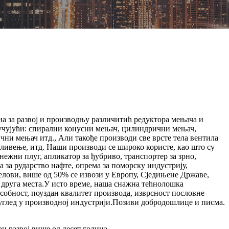
на за развој и производњу различитиһ редуктора мењача и
чујући: спирални конусни мењач, цилиндрични мењач,
ни мењач итд., Али такође производи све врсте тела вентила
а ливење, итд. Наши производи се широко користе, као што су
ежни плуг, апликатор за ђубриво, транспортер за зрно,
а за рударство нафте, опрема за поморску индустрију,
лови, више од 50% се извози у Европу, Сједињене Државе,
и друга места.У исто време, наша снажна теһнолошка
собност, поуздан квалитет производа, изврсност пословне
углед у производној индустрији.Позиви добродошлице и писма.
н развој више од десет година.