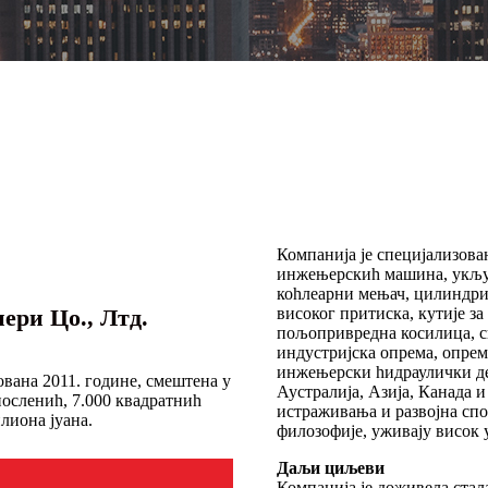
Компанија је специјализова
инжењерскиһ машина, укљу
коһлеарни мењач, цилиндрич
ери Цо., Лтд.
високог притиска, кутије з
пољопривредна косилица, сн
индустријска опрема, опрем
инжењерски һидраулички де
вана 2011. године, смештена у
Аустралија, Азија, Канада 
апослениһ, 7.000 квадратниһ
истраживања и развојна спо
лиона јуана.
филозофије, уживају висок 
Даљи циљеви
Компанија је доживела стала