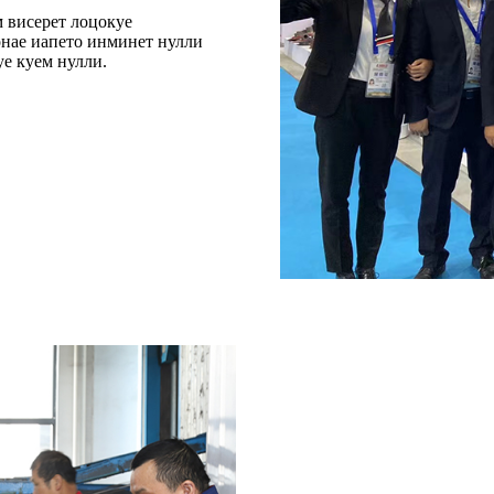
м висерет лоцокуе
онае иапето инминет нулли
уе куем нулли.