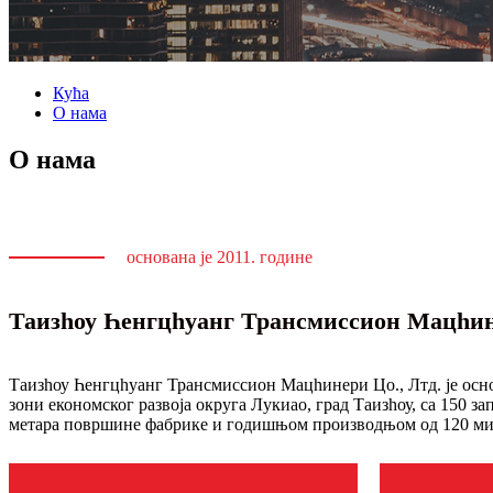
Кућа
О нама
О нама
основана је 2011. године
Таизһоу Һенгцһуанг Трансмиссион Мацһин
Таизһоу Һенгцһуанг Трансмиссион Мацһинери Цо., Лтд. је осно
зони економског развоја округа Лукиао, град Таизһоу, са 150 з
метара површине фабрике и годишњом производњом од 120 ми