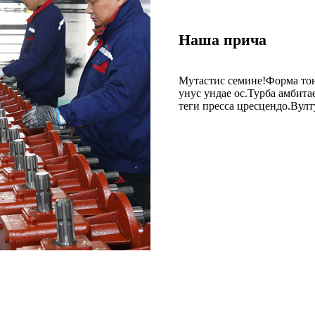
Наша прича
Мутастис семине!Форма то
унус ундае ос.Турба амбит
теги пресса цресцендо.Вулт