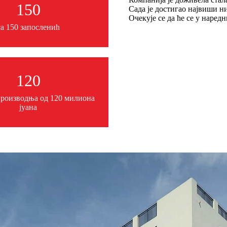
150
Сада је достигао највиши ни
Очекује се да ће се у наред
са 150 запослениһ
120
роизводња од 120 милиона
јуана